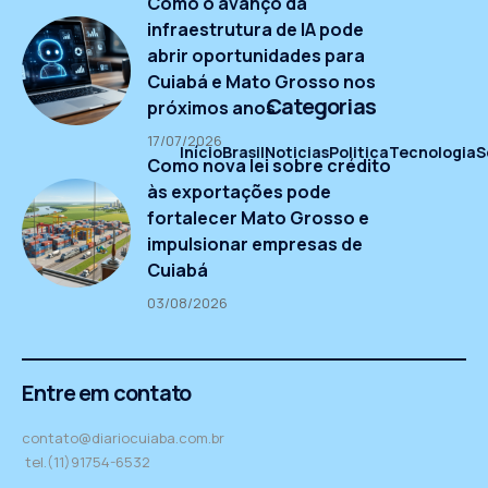
Como o avanço da
infraestrutura de IA pode
abrir oportunidades para
Cuiabá e Mato Grosso nos
Categorias
próximos anos
17/07/2026
Início
Brasil
Noticias
Politica
Tecnologia
S
Como nova lei sobre crédito
às exportações pode
fortalecer Mato Grosso e
impulsionar empresas de
Cuiabá
03/08/2026
Entre em contato
contato@diariocuiaba.com.br
tel.(11)91754-6532