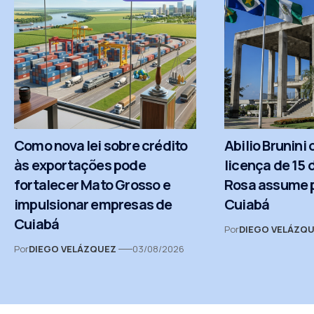
Como nova lei sobre crédito
Abilio Brunini
às exportações pode
licença de 15 
fortalecer Mato Grosso e
Rosa assume p
impulsionar empresas de
Cuiabá
Cuiabá
Por
DIEGO VELÁZQ
Por
DIEGO VELÁZQUEZ
03/08/2026