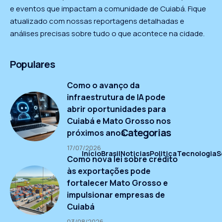
e eventos que impactam a comunidade de Cuiabá. Fique
atualizado com nossas reportagens detalhadas e
análises precisas sobre tudo o que acontece na cidade.
Populares
Como o avanço da
infraestrutura de IA pode
abrir oportunidades para
Cuiabá e Mato Grosso nos
Categorias
próximos anos
17/07/2026
Início
Brasil
Noticias
Politica
Tecnologia
S
Como nova lei sobre crédito
às exportações pode
fortalecer Mato Grosso e
impulsionar empresas de
Cuiabá
03/08/2026