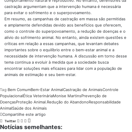
comportamento natural e reprodutivo. No entanto, defensores da
castração argumentam que a intervenção humana é necessária
para evitar o sofrimento e o superpovoamento.
Em resumo, as campanhas de castração em massa são permitidas
e amplamente defendidas devido aos benefícios que oferecem,
como o controle do superpovoamento, a redução de doenças e o
alívio do sofrimento animal. No entanto, ainda existem questões e
críticas em relação a essas campanhas, que levantam debates
importantes sobre o equilíbrio entre o bem-estar animal e a
necessidade de intervenção humana. A discussão em torno desse
tema continua a evoluir à medida que a sociedade busca
encontrar soluções mais eficazes para lidar com a população de
animais de estimação e seu bem-estar.
Tag:
Bem Comum
Bem-Estar Animal
Castração de Animais
Controle
Populacional
Ética Veterinária
Monise Martins
Prevenção de
Doenças
Proteção Animal.
Redução do Abandono
Responsabilidade
Animal
Saúde dos Animais
Compartilhe este artigo
Twitter
Notícias semelhantes: