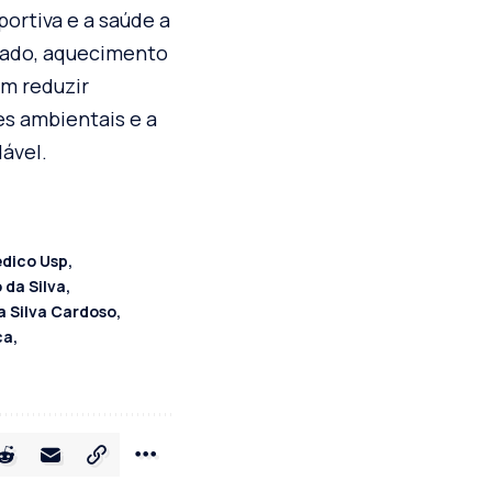
portiva e a saúde a
izado, aquecimento
m reduzir
es ambientais e a
dável.
edico Usp
 da Silva
a Silva Cardoso
ca