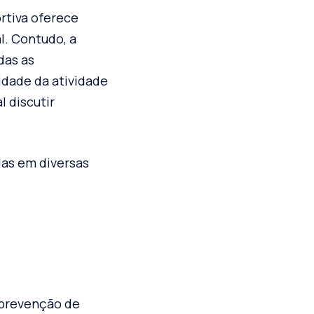
ortiva oferece
l. Contudo, a
das as
idade da atividade
l discutir
as em diversas
 prevenção de