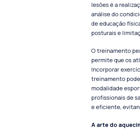
lesões é a realiza
análise do condici
de educação física
posturais e limit
O treinamento per
permite que os at
Incorporar exercí
treinamento pode 
modalidade esport
profissionais de 
e eficiente, evita
A arte do aqueci