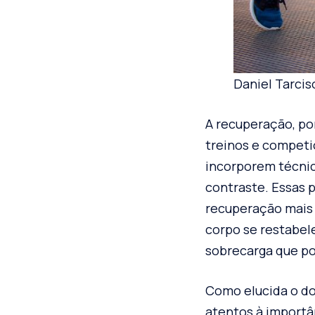
Daniel Tarcis
A recuperação, po
treinos e competi
incorporem técni
contraste. Essas 
recuperação mais 
corpo se restabel
sobrecarga que po
Como elucida o do
atentos à importâ