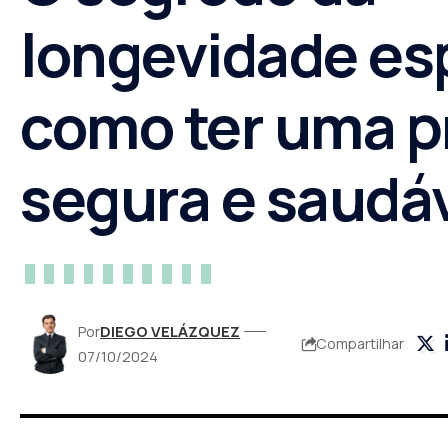
longevidade esp
como ter uma p
segura e saudá
Por
DIEGO VELÁZQUEZ
Compartilhar
07/10/2024