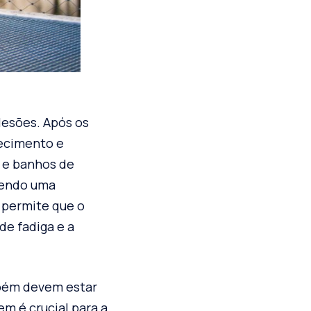
lesões. Após os
uecimento e
 e banhos de
ovendo uma
 permite que o
de fadiga e a
mbém devem estar
m é crucial para a