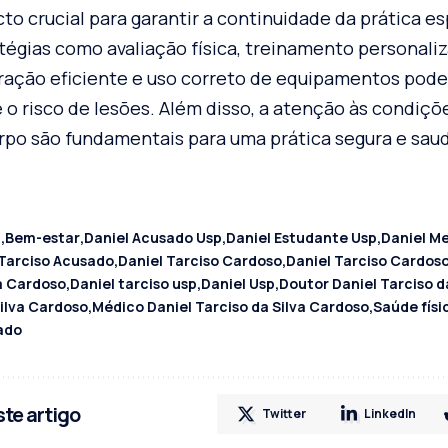
to crucial para garantir a continuidade da prática es
atégias como avaliação física, treinamento personal
ação eficiente e uso correto de equipamentos pode
 o risco de lesões. Além disso, a atenção às condiçõ
orpo são fundamentais para uma prática segura e sau
a
Bem-estar
Daniel Acusado Usp
Daniel Estudante Usp
Daniel M
 Tarciso Acusado
Daniel Tarciso Cardoso
Daniel Tarciso Cardoso
va Cardoso
Daniel tarciso usp
Daniel Usp
Doutor Daniel Tarciso d
Silva Cardoso
Médico Daniel Tarciso da Silva Cardoso
Saúde físi
ado
te artigo
Twitter
LinkedIn