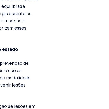
 equilibrada
rgia durante os
desempenho e
iorizem esses
to estado
a prevenção de
os e que os
ada modalidade
venir lesões
nção de lesões em