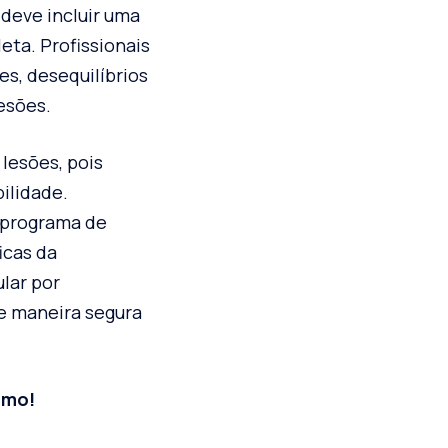
 deve incluir uma
eta. Profissionais
es, desequilíbrios
lesões.
lesões, pois
ilidade.
o programa de
icas da
lar por
de maneira segura
ximo!