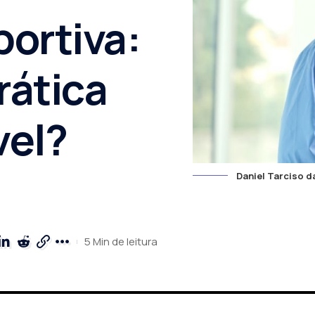
ortiva:
rática
vel?
Daniel Tarciso d
5 Min de leitura