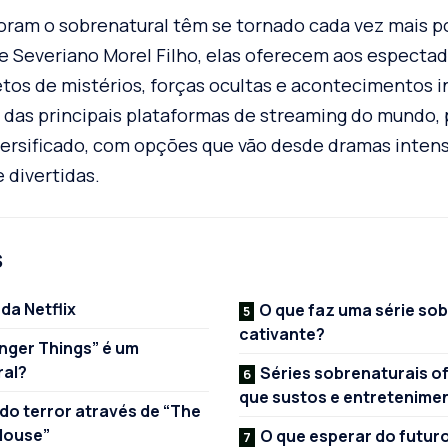
loram o sobrenatural têm se tornado cada vez mais 
 Severiano Morel Filho, elas oferecem aos especta
tos de mistérios, forças ocultas e acontecimentos in
ma das principais plataformas de streaming do mundo,
iversificado, com opções que vão desde dramas inten
 divertidas.
s
da Netflix
O que faz uma série sob
cativante?
nger Things” é um
ral?
Séries sobrenaturais o
que sustos e entretenime
 do terror através de “The
 House”
O que esperar do futuro