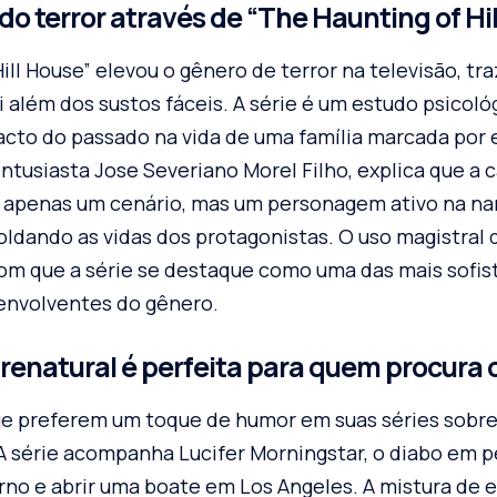
do terror através de “The Haunting of Hi
ill House” elevou o gênero de terror na televisão, t
além dos sustos fáceis. A série é um estudo psicoló
mpacto do passado na vida de uma família marcada por
ntusiasta Jose Severiano Morel Filho, explica que a 
apenas um cenário, mas um personagem ativo na nar
ldando as vidas dos protagonistas. O uso magistral 
om que a série se destaque como uma das mais sofis
nvolventes do gênero.
brenatural é perfeita para quem procura
ue preferem um toque de humor em suas séries sobren
 A série acompanha Lucifer Morningstar, o diabo em 
ferno e abrir uma boate em Los Angeles. A mistura de