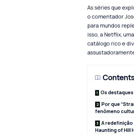
As séries que exp
o comentador Jose
para mundos reple
isso, a Netflix, u
catálogo rico e d
assustadoramente
Content
Os destaques 
Por que “Stra
fenômeno cultu
A redefinição
Haunting of Hill