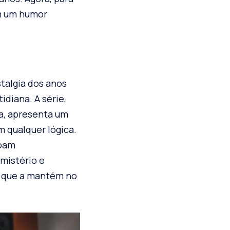
om um humor
talgia dos anos
diana. A série,
a, apresenta um
 qualquer lógica.
soam
mistério e
o que a mantém no