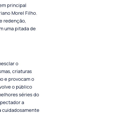
em principal
iano Morel Filho.
de redenção,
m uma pitada de
mesclar o
mas, criaturas
quo e provocam o
volve o público
melhores séries do
spectador a
iva cuidadosamente