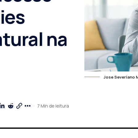
ies
tural na
Jose Severiano M
7 Min de leitura