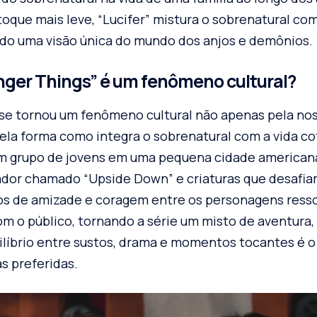
oque mais leve, “Lucifer” mistura o sobrenatural c
ndo uma visão única do mundo dos anjos e demônios.
nger Things” é um fenômeno cultural?
 se tornou um fenômeno cultural não apenas pela nos
la forma como integra o sobrenatural com a vida coti
 grupo de jovens em uma pequena cidade american
or chamado “Upside Down” e criaturas que desafiam
ços de amizade e coragem entre os personagens res
 o público, tornando a série um misto de aventura, 
líbrio entre sustos, drama e momentos tocantes é 
s preferidas.