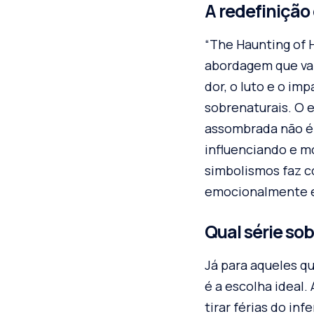
A redefinição 
“The Haunting of H
abordagem que vai 
dor, o luto e o i
sobrenaturais. O e
assombrada não é 
influenciando e mo
simbolismos faz c
emocionalmente e
Qual série so
Já para aqueles q
é a escolha ideal.
tirar férias do in