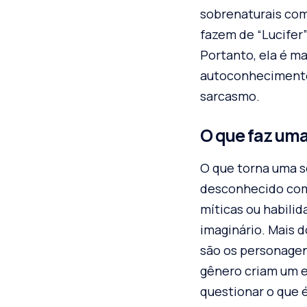
sobrenaturais com
fazem de “Lucifer
Portanto, ela é m
autoconhecimento
sarcasmo.
O que faz uma
O que torna uma sé
desconhecido com 
míticas ou habilid
imaginário. Mais d
são os personagen
gênero criam um eq
questionar o que 