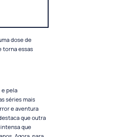
 uma dose de
e torna essas
 e pela
as séries mais
rror e aventura
 destaca que outra
 intensa que
anos. Agora, para