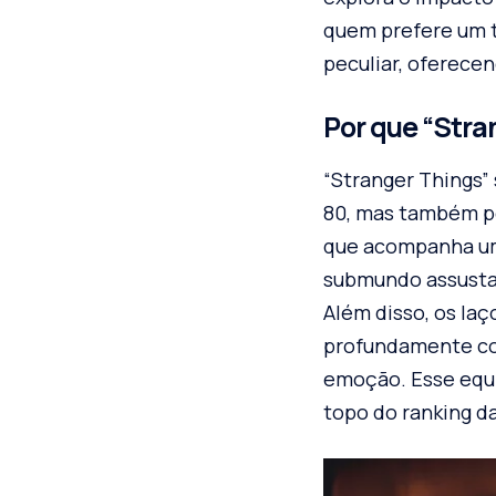
quem prefere um t
peculiar, oferece
Por que “Stra
“Stranger Things”
80, mas também pe
que acompanha um
submundo assustad
Além disso, os la
profundamente com
emoção. Esse equi
topo do ranking da