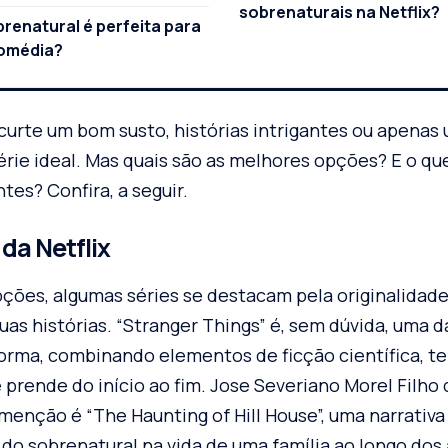
sobrenaturais na Netflix?
brenatural é perfeita para
omédia?
curte um bom susto, histórias intrigantes ou apenas
érie ideal. Mas quais são as melhores opções? E o qu
tes? Confira, a seguir.
da Netflix
pções, algumas séries se destacam pela originalidade
as histórias. “Stranger Things” é, sem dúvida, uma d
orma, combinando elementos de ficção científica, te
prende do início ao fim. Jose Severiano Morel Filho
menção é “The Haunting of Hill House”, uma narrativa
do sobrenatural na vida de uma família ao longo dos 