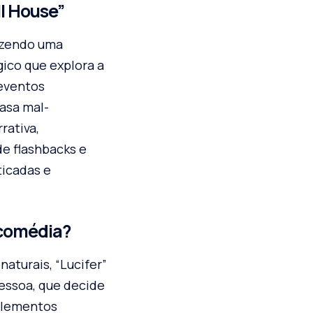
ll House”
razendo uma
gico que explora a
 eventos
casa mal-
rativa,
de flashbacks e
ticadas e
 comédia?
aturais, “Lucifer”
pessoa, que decide
 elementos