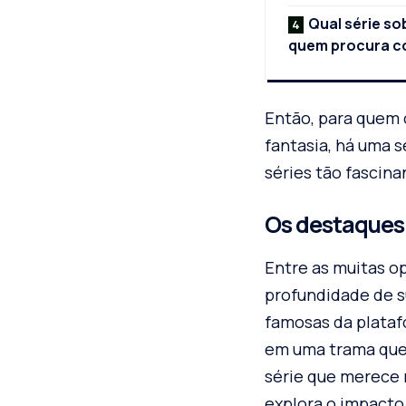
Qual série so
quem procura c
Então, para quem 
fantasia, há uma s
séries tão fascinan
Os destaques 
Entre as muitas o
profundidade de su
famosas da plataf
em uma trama que 
série que merece 
explora o impacto 