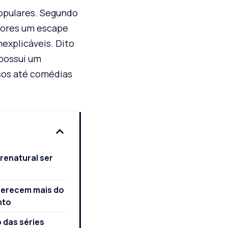
populares. Segundo
dores um escape
explicáveis. Dito
 possui um
sos até comédias
renatural ser
ferecem mais do
nto
 das séries