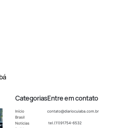
abá
Categorias
Entre em contato
Início
contato@diariocuiaba.com.br
Brasil
tel.(11)91754-6532
Noticias