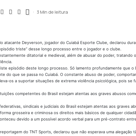
3 Min de leitura
 do atacante Deyverson, jogador do Cuiabá Esporte Clube, declarou dur
episódio triste” desse longo processo entre o jogador e o clube.
nstantemente ditatorial e medieval, além de abusar do poder, tratando 
lência.
riste episódio deste longo processo. Só lamento profundamente que o
ente do que se passa no Cuiabá. O constante abuso de poder, comporta
leva-os a suportar situações de extrema violência psicológica, pois se 
tituições competentes do Brasil estejam atentas aos graves abusos com
ederativas, sindicais e judiciais do Brasil estejam atentas aos graves
orma grosseira e criminosa os direitos mais básicos de qualquer cidadão
nteceu devido a um possível acordo verbal para um pré-contrato entre 
 reportagem do TNT Sports, declarou que não esperava uma alegação tã