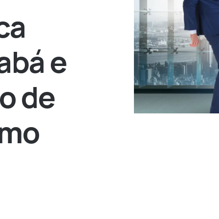
ca
iabá e
o de
smo