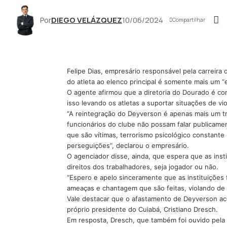
Por
DIEGO VELÁZQUEZ
10/06/2024
Compartilhar
Felipe Dias, empresário responsável pela carreira
do atleta ao elenco principal é somente mais um “
O agente afirmou que a diretoria do Dourado é co
isso levando os atletas a suportar situações de vio
“A reintegração do Deyverson é apenas mais um t
funcionários do clube não possam falar publicam
que são vítimas, terrorismo psicológico constante 
perseguições”, declarou o empresário.
O agenciador disse, ainda, que espera que as ins
direitos dos trabalhadores, seja jogador ou não.
“Espero e apelo sinceramente que as instituições f
ameaças e chantagem que são feitas, violando de f
Vale destacar que o afastamento de Deyverson aco
próprio presidente do Cuiabá, Cristiano Dresch.
Em resposta, Dresch, que também foi ouvido pela