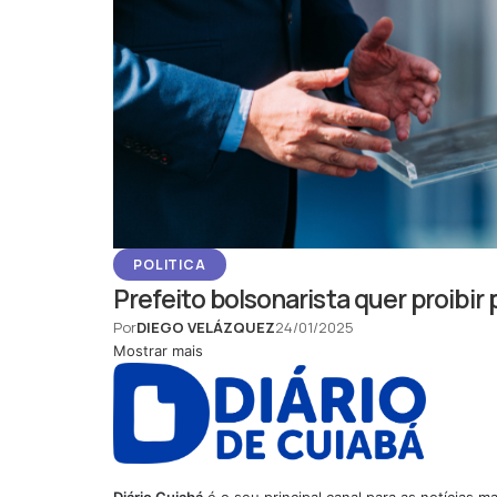
POLITICA
Prefeito bolsonarista quer proibir
Por
DIEGO VELÁZQUEZ
24/01/2025
Mostrar mais
Diário Cuiabá
é o seu principal canal para as notícias 