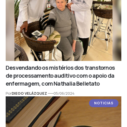
Desvendando os mistérios dos transtornos
de processamento auditivo com o apoio da
enfermagem, com Nathalia Belletato
Por
DIEGO VELÁZQUEZ
05/06/2024
NOTICIAS