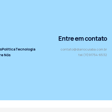
Entre em contato
s
Politica
Tecnologia
contato@diariocuiaba.com.br
re Nós
tel.(11)91754-6532