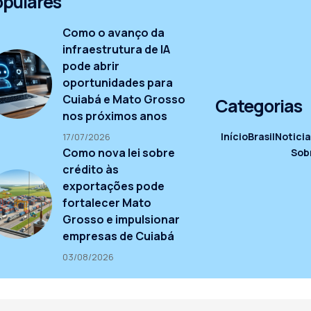
opulares
Como o avanço da
infraestrutura de IA
pode abrir
oportunidades para
Cuiabá e Mato Grosso
Categorias
nos próximos anos
Início
Brasil
Noticia
17/07/2026
Como nova lei sobre
Sob
crédito às
exportações pode
fortalecer Mato
Grosso e impulsionar
empresas de Cuiabá
03/08/2026