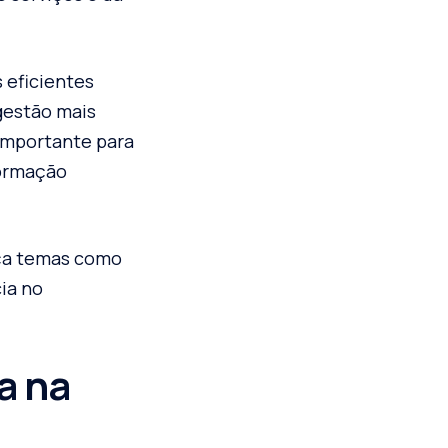
 eficientes
gestão mais
importante para
formação
nça temas como
ia no
a na