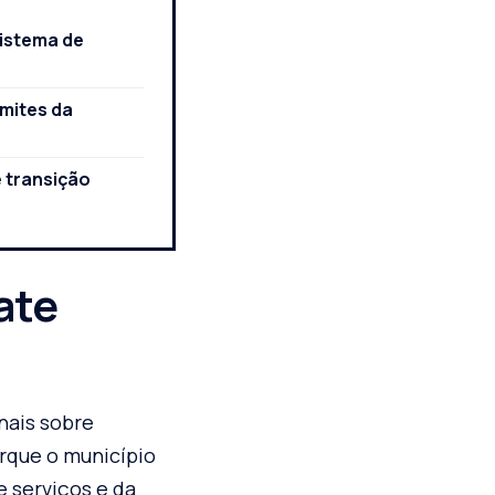
istema de
imites da
 transição
ate
nais sobre
orque o município
e serviços e da