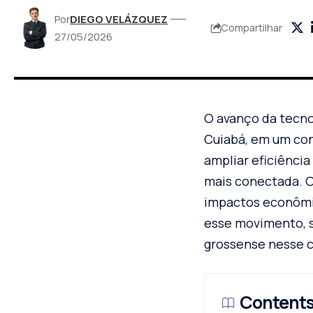
Por
DIEGO VELÁZQUEZ
Compartilhar
27/05/2026
O avanço da tecno
Cuiabá, em um con
ampliar eficiênci
mais conectada. O
impactos econômic
esse movimento, s
grossense nesse c
Content