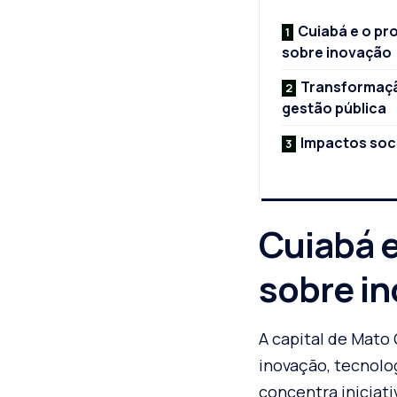
Cuiabá e o pr
sobre inovação
Transformação
gestão pública
Impactos soc
Cuiabá 
sobre i
A capital de Mato
inovação, tecnolo
concentra iniciati