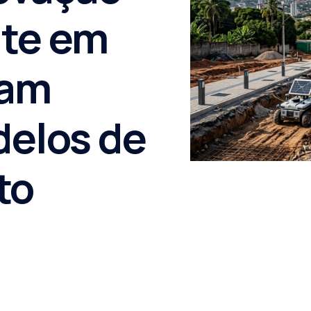
ate em
çam
delos de
to