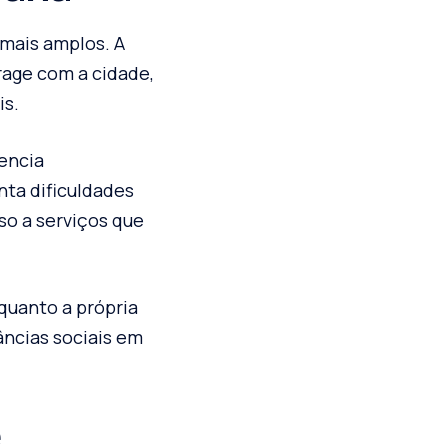
mais amplos. A
rage com a cidade,
is.
encia
nta dificuldades
so a serviços que
 quanto a própria
âncias sociais em
e