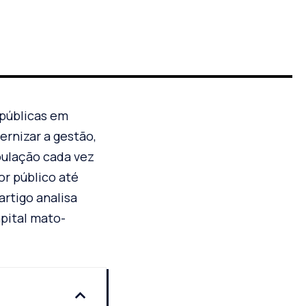
 públicas em
rnizar a gestão,
pulação cada vez
r público até
rtigo analisa
pital mato-