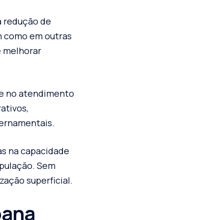
à redução de
im como em outras
e melhorar
ade no atendimento
ativos,
vernamentais.
as na capacidade
opulação. Sem
zação superficial.
bana