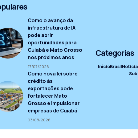
opulares
Como o avanço da
infraestrutura de IA
pode abrir
oportunidades para
Cuiabá e Mato Grosso
Categorias
nos próximos anos
Início
Brasil
Noticia
17/07/2026
Como nova lei sobre
Sob
crédito às
exportações pode
fortalecer Mato
Grosso e impulsionar
empresas de Cuiabá
03/08/2026