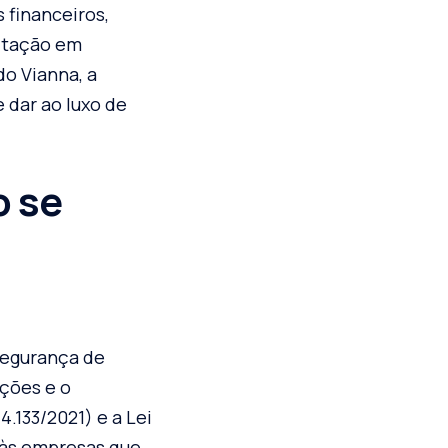
 financeiros,
litação em
do Vianna, a
 dar ao luxo de
o se
segurança de
ações e o
4.133/2021) e a Lei
 às empresas que