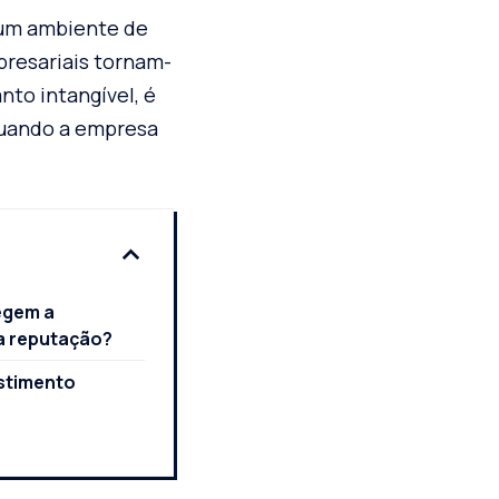
 um ambiente de
presariais tornam-
nto intangível, é
quando a empresa
egem a
 a reputação?
stimento