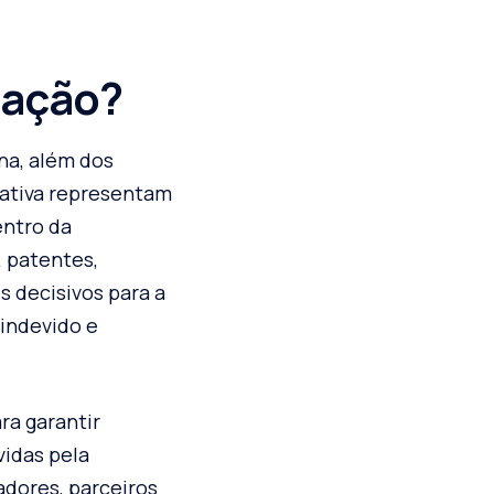
tação?
na, além dos
orativa representam
entro da
 patentes,
s decisivos para a
 indevido e
ra garantir
vidas pela
dores, parceiros