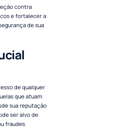
teção contra
os e fortalecer a
 segurança de sua
ucial
cesso de qualquer
quelas que atuam
esde sua reputação
ode ser alvo de
ou fraudes.