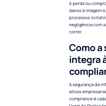
A perda ou compro
danos à imagem e,
processos licitató
negligência com a
correr.
Como a 
integra à
complia
A segurança da in
ativos empresariai
compliance é cada 
Geral de Proteçã