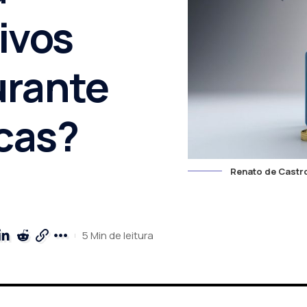
ivos
urante
icas?
Renato de Castr
5 Min de leitura