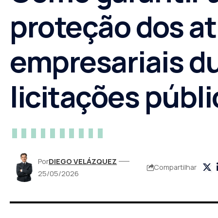
proteção dos at
empresariais d
licitações públ
Por
DIEGO VELÁZQUEZ
Compartilhar
25/05/2026