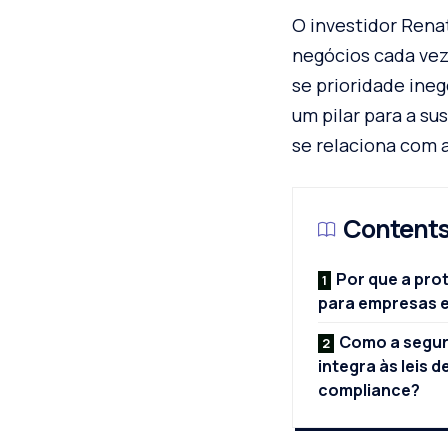
O investidor Rena
negócios cada vez
se prioridade ineg
um pilar para a s
se relaciona com a
Content
Por que a prot
para empresas e
Como a segur
integra às leis d
compliance?