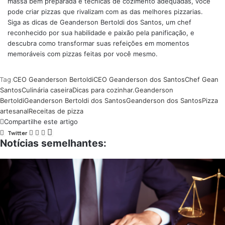
massa bem preparada e técnicas de cozimento adequadas, você
pode criar pizzas que rivalizam com as das melhores pizzarias.
Siga as dicas de Geanderson Bertoldi dos Santos, um chef
reconhecido por sua habilidade e paixão pela panificação, e
descubra como transformar suas refeições em momentos
memoráveis com pizzas feitas por você mesmo.
Tag:
CEO Geanderson Bertoldi
CEO Geanderson dos Santos
Chef Gean
Santos
Culinária caseira
Dicas para cozinhar.
Geanderson
Bertoldi
Geanderson Bertoldi dos Santos
Geanderson dos Santos
Pizza
artesanal
Receitas de pizza
Compartilhe este artigo
Twitter
Notícias semelhantes: