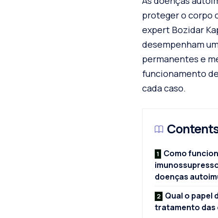
As doenças autoim
proteger o corpo 
expert Bozidar Ka
desempenham um pa
permanentes e mel
funcionamento des
cada caso.
Content
Como funcio
imunossupresso
doenças autoim
Qual o papel 
tratamento das