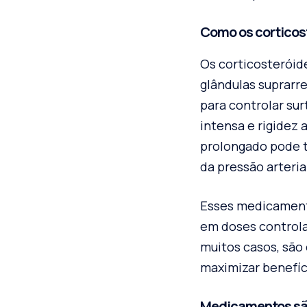
Como os corticos
Os corticosterói
glândulas suprarre
para controlar su
intensa e rigidez 
prolongado pode t
da pressão arteria
Esses medicamento
em doses controla
muitos casos, são
maximizar benefíc
Medicamentos são