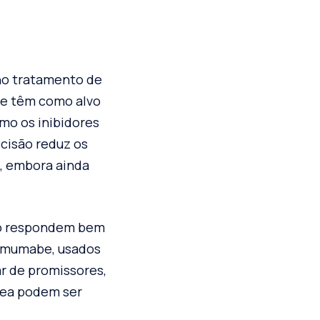
no tratamento de
 e têm como alvo
omo os inibidores
ecisão reduz os
, embora ainda
ão respondem bem
limumabe, usados
ar de promissores,
nea podem ser