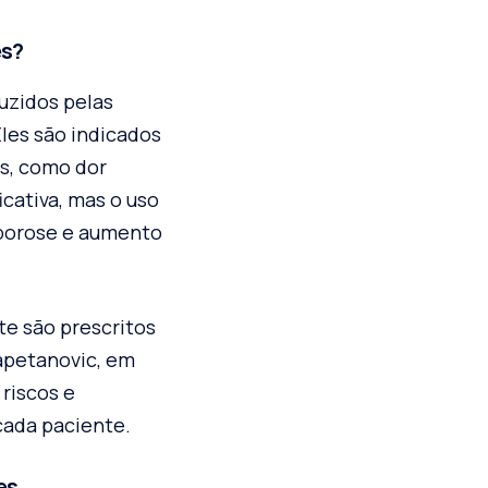
es?
uzidos pelas
Eles são indicados
os, como dor
icativa, mas o uso
oporose e aumento
e são prescritos
apetanovic, em
riscos e
cada paciente.
es