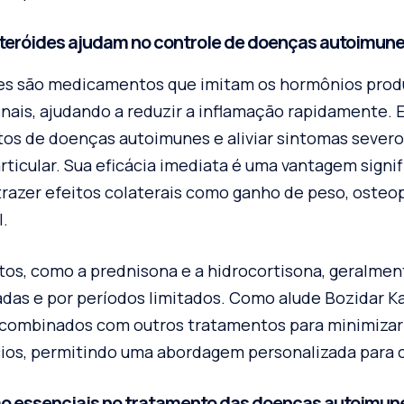
teróides ajudam no controle de doenças autoimun
des são medicamentos que imitam os hormônios prod
nais, ajudando a reduzir a inflamação rapidamente. 
rtos de doenças autoimunes e aliviar sintomas sever
articular. Sua eficácia imediata é uma vantagem signif
razer efeitos colaterais como ganho de peso, oste
l.
s, como a prednisona e a hidrocortisona, geralment
das e por períodos limitados. Como alude Bozidar K
 combinados com outros tratamentos para minimizar 
ios, permitindo uma abordagem personalizada para 
 essenciais no tratamento das doenças autoimun