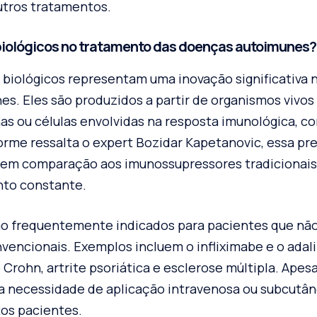
utros tratamentos.
 biológicos no tratamento das doenças autoimunes?
iológicos representam uma inovação significativa 
s. Eles são produzidos a partir de organismos vivos
as ou células envolvidas na resposta imunológica, c
orme ressalta o expert Bozidar Kapetanovic, essa pr
s em comparação aos imunossupressores tradicionais
nto constante.
ão frequentemente indicados para pacientes que n
vencionais. Exemplos incluem o infliximabe e o ada
rohn, artrite psoriática e esclerose múltipla. Apes
 a necessidade de aplicação intravenosa ou subcutâ
tos pacientes.