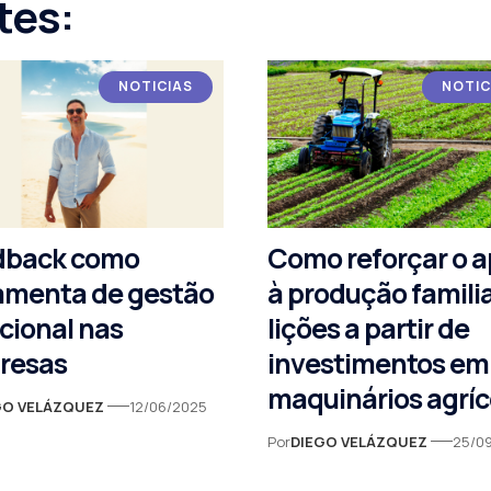
tes:
NOTICIAS
NOTIC
dback como
Como reforçar o a
amenta de gestão
à produção familia
ional nas
lições a partir de
resas
investimentos em
maquinários agríc
GO VELÁZQUEZ
12/06/2025
Por
DIEGO VELÁZQUEZ
25/0