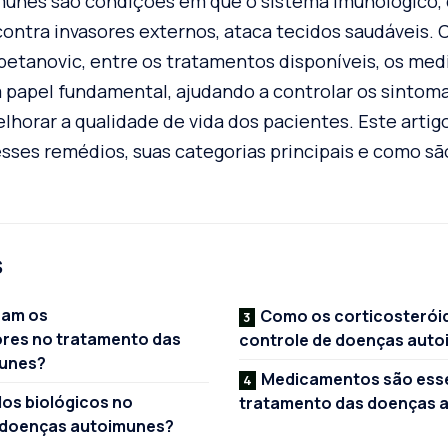
unes são condições em que o sistema imunológico, 
contra invasores externos, ataca tecidos saudáveis.
petanovic, entre os tratamentos disponíveis, os me
pel fundamental, ajudando a controlar os sintomas
horar a qualidade de vida dos pacientes. Este artigo
ses remédios, suas categorias principais e como sã
s
nam os
Como os corticosterói
res no tratamento das
controle de doenças aut
unes?
Medicamentos são esse
dos biológicos no
tratamento das doenças 
 doenças autoimunes?