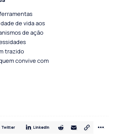
 ferramentas
idade de vida aos
canismos de ação
cessidades
m trazido
a quem convive com
Twitter
LinkedIn