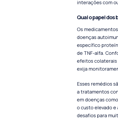
interações com o
Qual o papel dos
Os medicamentos b
doenças autoimune
específico proteín
de TNF-alfa. Conf
efeitos colaterai
exija monitorame
Esses remédios s
a tratamentos con
em doenças como C
o custo elevado e
desafios para mui