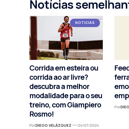
Notícias semelhan
NOTICIAS
Corrida em esteira ou
Fee
corrida ao ar livre?
ferr
descubra a melhor
emoc
modalidade para o seu
emp
treino, com Giampiero
Por
DIE
Rosmo!
Por
DIEGO VELÁZQUEZ
24/07/2024