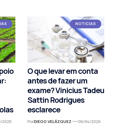
IAS
NOTICIAS
poio
O que levar em conta
r:
antes de fazer um
exame? Vinicius Tadeu
Sattin Rodrigues
olas
esclarece
9/2025
Por
DIEGO VELÁZQUEZ
06/04/2026