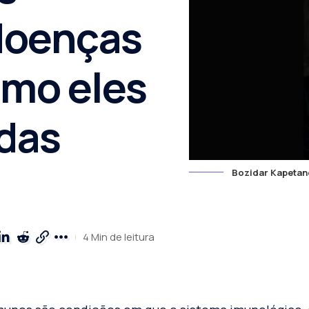
doenças
mo eles
das
Bozidar Kapetan
4 Min de leitura