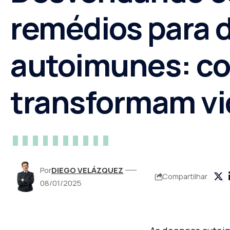
remédios para 
autoimunes: co
transformam vi
Por
DIEGO VELÁZQUEZ
Compartilhar
08/01/2025