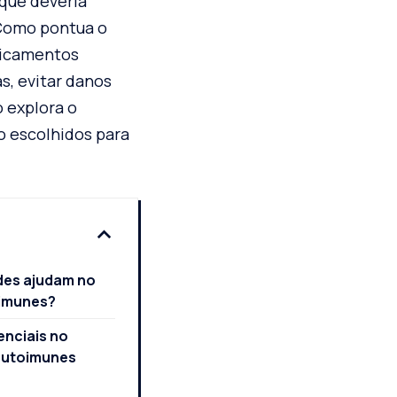
que deveria
 Como pontua o
dicamentos
, evitar danos
 explora o
o escolhidos para
des ajudam no
oimunes?
nciais no
autoimunes