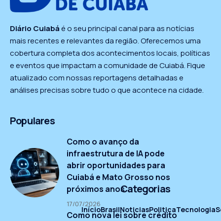
Diário Cuiabá
é o seu principal canal para as notícias
mais recentes e relevantes da região. Oferecemos uma
cobertura completa dos acontecimentos locais, políticas
e eventos que impactam a comunidade de Cuiabá. Fique
atualizado com nossas reportagens detalhadas e
análises precisas sobre tudo o que acontece na cidade.
Populares
Como o avanço da
infraestrutura de IA pode
abrir oportunidades para
Cuiabá e Mato Grosso nos
Categorias
próximos anos
17/07/2026
Início
Brasil
Noticias
Politica
Tecnologia
S
Como nova lei sobre crédito