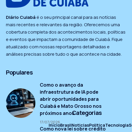
Diário Cuiabá
é o seu principal canal para as notícias
mais recentes e relevantes da região. Oferecemos uma
cobertura completa dos acontecimentos locais, políticas
e eventos que impactam a comunidade de Cuiabá. Fique
atualizado com nossas reportagens detalhadas e
análises precisas sobre tudo o que acontece na cidade.
Populares
Como o avanço da
infraestrutura de IA pode
abrir oportunidades para
Cuiabá e Mato Grosso nos
Categorias
próximos anos
17/07/2026
Início
Brasil
Noticias
Politica
Tecnologia
S
Como nova lei sobre crédito