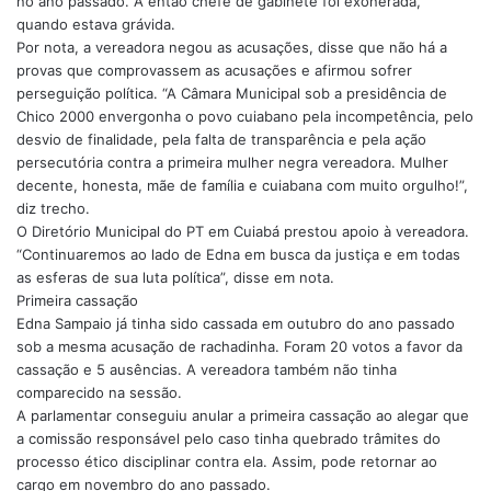
no ano passado. A então chefe de gabinete foi exonerada,
quando estava grávida.
Por nota, a vereadora negou as acusações, disse que não há a
provas que comprovassem as acusações e afirmou sofrer
perseguição política. “A Câmara Municipal sob a presidência de
Chico 2000 envergonha o povo cuiabano pela incompetência, pelo
desvio de finalidade, pela falta de transparência e pela ação
persecutória contra a primeira mulher negra vereadora. Mulher
decente, honesta, mãe de família e cuiabana com muito orgulho!”,
diz trecho.
O Diretório Municipal do PT em Cuiabá prestou apoio à vereadora.
“Continuaremos ao lado de Edna em busca da justiça e em todas
as esferas de sua luta política”, disse em nota.
Primeira cassação
Edna Sampaio já tinha sido cassada em outubro do ano passado
sob a mesma acusação de rachadinha. Foram 20 votos a favor da
cassação e 5 ausências. A vereadora também não tinha
comparecido na sessão.
A parlamentar conseguiu anular a primeira cassação ao alegar que
a comissão responsável pelo caso tinha quebrado trâmites do
processo ético disciplinar contra ela. Assim, pode retornar ao
cargo em novembro do ano passado.