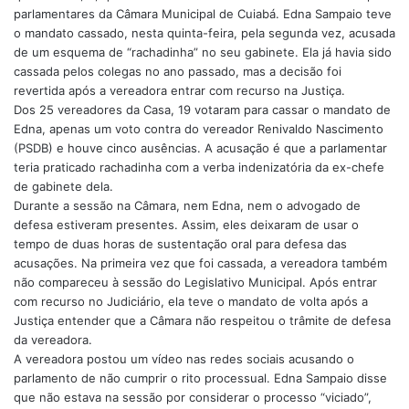
parlamentares da Câmara Municipal de Cuiabá. Edna Sampaio teve
o mandato cassado, nesta quinta-feira, pela segunda vez, acusada
de um esquema de “rachadinha” no seu gabinete. Ela já havia sido
cassada pelos colegas no ano passado, mas a decisão foi
revertida após a vereadora entrar com recurso na Justiça.
Dos 25 vereadores da Casa, 19 votaram para cassar o mandato de
Edna, apenas um voto contra do vereador Renivaldo Nascimento
(PSDB) e houve cinco ausências. A acusação é que a parlamentar
teria praticado rachadinha com a verba indenizatória da ex-chefe
de gabinete dela.
Durante a sessão na Câmara, nem Edna, nem o advogado de
defesa estiveram presentes. Assim, eles deixaram de usar o
tempo de duas horas de sustentação oral para defesa das
acusações. Na primeira vez que foi cassada, a vereadora também
não compareceu à sessão do Legislativo Municipal. Após entrar
com recurso no Judiciário, ela teve o mandato de volta após a
Justiça entender que a Câmara não respeitou o trâmite de defesa
da vereadora.
A vereadora postou um vídeo nas redes sociais acusando o
parlamento de não cumprir o rito processual. Edna Sampaio disse
que não estava na sessão por considerar o processo “viciado”,