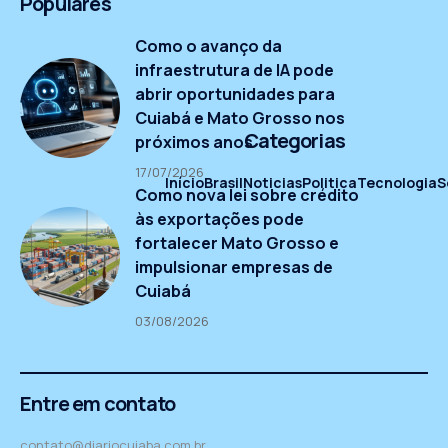
Populares
Como o avanço da
infraestrutura de IA pode
abrir oportunidades para
Cuiabá e Mato Grosso nos
Categorias
próximos anos
17/07/2026
Início
Brasil
Noticias
Politica
Tecnologia
S
Como nova lei sobre crédito
às exportações pode
fortalecer Mato Grosso e
impulsionar empresas de
Cuiabá
03/08/2026
Entre em contato
contato@diariocuiaba.com.br