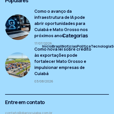
Populares
Como o avanço da
infraestrutura de IA pode
abrir oportunidades para
Cuiabá e Mato Grosso nos
Categorias
próximos anos
17/07/2026
Início
Brasil
Noticias
Politica
Tecnologia
S
Como nova lei sobre crédito
às exportações pode
fortalecer Mato Grosso e
impulsionar empresas de
Cuiabá
03/08/2026
Entre em contato
contato@diariocuiaba.com.br