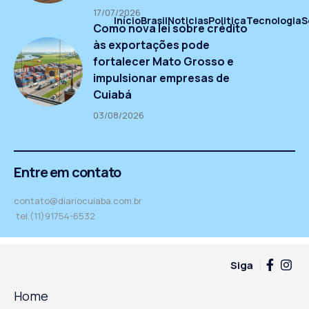
17/07/2026
Início
Brasil
Noticias
Politica
Tecnologia
S
Como nova lei sobre crédito
às exportações pode
fortalecer Mato Grosso e
impulsionar empresas de
Cuiabá
03/08/2026
Entre em contato
contato@diariocuiaba.com.br
tel.(11)91754-6532
Siga
Home