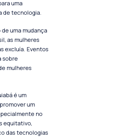
 para uma
 de tecnologia.
xo de uma mudança
il, as mulheres
 excluía. Eventos
a sobre
 de mulheres
uiabá é um
a promover um
especialmente no
 equitativo,
ço das tecnologias