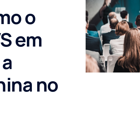
mo o
VS em
 a
nina no