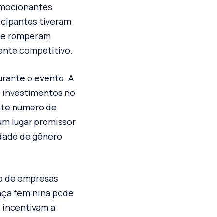
emocionantes
icipantes tiveram
que romperam
ente competitivo.
rante o evento. A
e investimentos no
ente número de
 um lugar promissor
ldade de gênero
so de empresas
nça feminina pode
e incentivam a