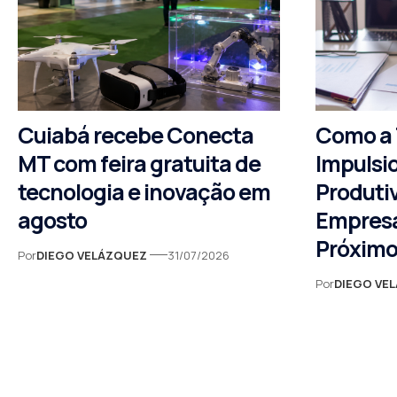
Cuiabá recebe Conecta
Como a 
MT com feira gratuita de
Impulsi
tecnologia e inovação em
Produti
agosto
Empresa
Próximo
Por
DIEGO VELÁZQUEZ
31/07/2026
Por
DIEGO VE