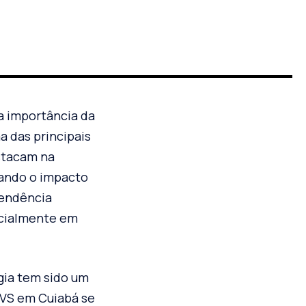
 a importância da
a das principais
estacam na
rando o impacto
tendência
ecialmente em
gia tem sido um
TVS em Cuiabá se