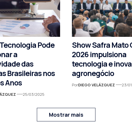
Tecnologia Pode
Show Safra Mato 
onar a
2026 impulsiona
vidade das
tecnologia e inov
s Brasileiras nos
agronegócio
s Anos
Por
DIEGO VELÁZQUEZ
23/0
LÁZQUEZ
25/03/2025
Mostrar mais