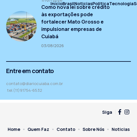
17/07/2026
Início
Brasil
Noticias
Politica
Tecnologia
S
Como nova lei sobre crédito
às exportações pode
fortalecer Mato Grosso e
impulsionar empresas de
Cuiabá
03/08/2026
Entre em contato
contato@diariocuiaba.com.br
tel.(11)91754-6532
Siga
Home
Quem Faz
Contato
Sobre Nós
Noticias