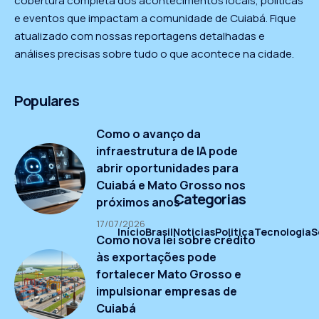
cobertura completa dos acontecimentos locais, políticas
e eventos que impactam a comunidade de Cuiabá. Fique
atualizado com nossas reportagens detalhadas e
análises precisas sobre tudo o que acontece na cidade.
Populares
Como o avanço da
infraestrutura de IA pode
abrir oportunidades para
Cuiabá e Mato Grosso nos
Categorias
próximos anos
17/07/2026
Início
Brasil
Noticias
Politica
Tecnologia
S
Como nova lei sobre crédito
às exportações pode
fortalecer Mato Grosso e
impulsionar empresas de
Cuiabá